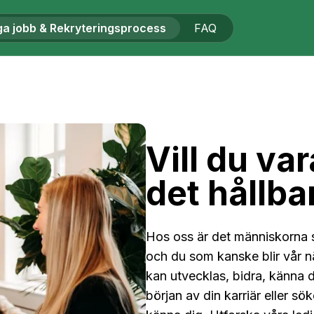
ga jobb & Rekryteringsprocess
FAQ
Vill du v
det hållba
Hos oss är det människorna s
och du som kanske blir vår nä
kan utvecklas, bidra, känna d
början av din karriär eller sö