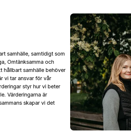
bart samhälle, samtidigt som
rdiga, Omtänksamma och
tt hållbart samhälle behöver
r vi tar ansvar för vår
eringar styr hur vi beter
le. Värderingarna är
illsammans skapar vi det