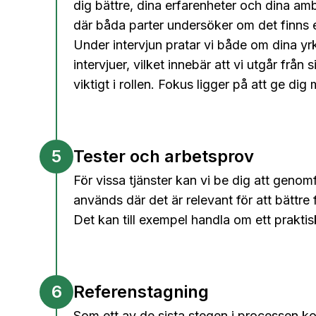
dig bättre, dina erfarenheter och dina amb
där båda parter undersöker om det finns 
Under intervjun pratar vi både om dina y
intervjuer,
vilket innebär att vi utgår från 
viktigt i rollen. Fokus ligger på att ge di
5
Tester och arbetsprov
För vissa tjänster kan vi be dig att genomf
används där det är relevant för att bättre f
Det kan till exempel handla om ett praktis
6
Referenstagning
Som ett av de sista stegen i processen kon