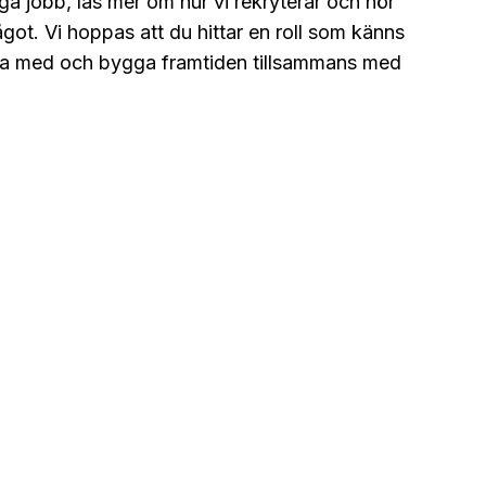
ga jobb, läs mer om hur vi rekryterar och hör
got. Vi hoppas att du hittar en roll som känns
 vara med och bygga framtiden tillsammans med