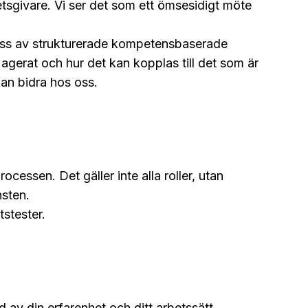
betsgivare. Vi ser det som ett ömsesidigt möte
oss av strukturerade kompetensbaserade
u agerat och hur det kan kopplas till det som är
kan bidra hos oss.
ocessen. Det gäller inte alla roller, utan
nsten.
tstester.
d av din erfarenhet och ditt arbetssätt.