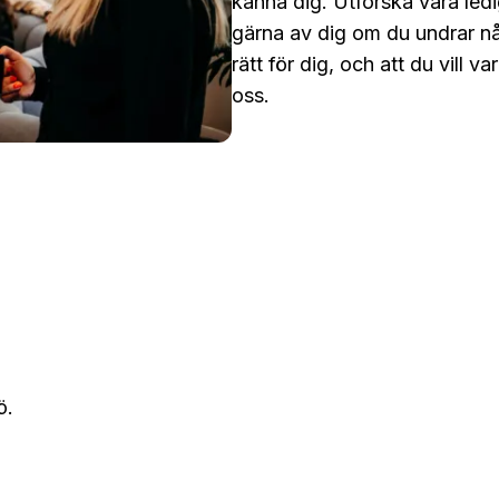
känna dig. Utforska våra ledi
gärna av dig om du undrar nå
rätt för dig, och att du vill
oss.
ö.