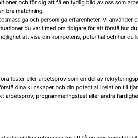
itioner och för dig att få en tydlig bild av oss som ar
en bra matchning.
rkesmässiga och personliga erfarenheter.
Vi använder 
situationer du varit med om tidigare för att förstå hur d
g möjlighet att visa din kompetens, potential och hur du 
öra tester eller arbetsprov som en del av rekryteringspr
örstå dina kunskaper och din potential i relation till tjä
kt arbetsprov, programmeringstest eller andra färdighe
taktar vi dina referenser för att få en mer komplett bil